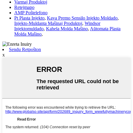
Varmaj Produktoj
Retejmapo
AMP Poŝtelefono
Pt Plasta Injekto
,
Kava Premo Sensilo Injekto Moldado
,
Injekto-Muldanta Maŝinaj Produktoj
,
Windsor
Injektomuldado
,
Kahela Molda Maŝino
,
Aŭtomata Plasta
Molda Maŝino
,
Sendu Retpoŝton
x