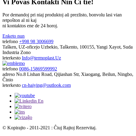
Vi Povas Kontakti Nin Ĉi tie!
Por demandoj pri niaj produktoj aŭ prezlisto, bonvolu lasi vian
retpoŝton al ni kaj
ni kontaktos ene de 24 horoj.
Enketo nun
telefono
+998 98 3006699
Taŝken, UZ-oficejo
Uzbekio, Taŝkento, 100155, Yangi Xayot, Suda
Industria Zono
leterkesto
Info@termoplast.Uz
telefono
0086-15869599992
adreso
No.8 Lishan Road, Qijiashan Str, Xiaogang, Beilun, Ningbo,
Ĉinio
leterkesto
cn-haiying@outlook.com
© Kopirajto - 2011-2021 : Ĉiuj Rajtoj Rezervitaj.