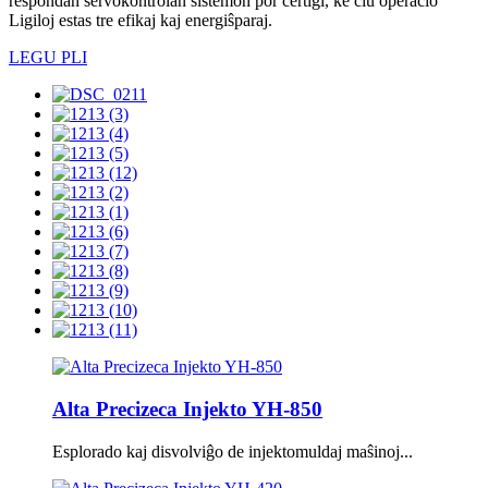
respondan servokontrolan sistemon por certigi, ke ĉiu operacio
Ligiloj estas tre efikaj kaj energiŝparaj.
LEGU PLI
Alta Precizeca Injekto YH-850
Esplorado kaj disvolviĝo de injektomuldaj maŝinoj...