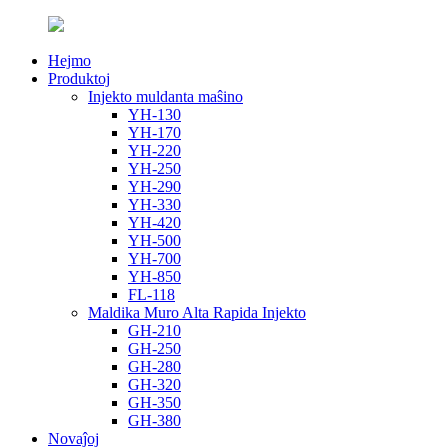
Hejmo
Produktoj
Injekto muldanta maŝino
YH-130
YH-170
YH-220
YH-250
YH-290
YH-330
YH-420
YH-500
YH-700
YH-850
FL-118
Maldika Muro Alta Rapida Injekto
GH-210
GH-250
GH-280
GH-320
GH-350
GH-380
Novaĵoj