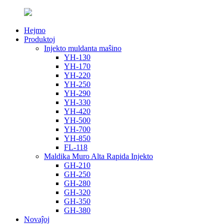
Hejmo
Produktoj
Injekto muldanta maŝino
YH-130
YH-170
YH-220
YH-250
YH-290
YH-330
YH-420
YH-500
YH-700
YH-850
FL-118
Maldika Muro Alta Rapida Injekto
GH-210
GH-250
GH-280
GH-320
GH-350
GH-380
Novaĵoj