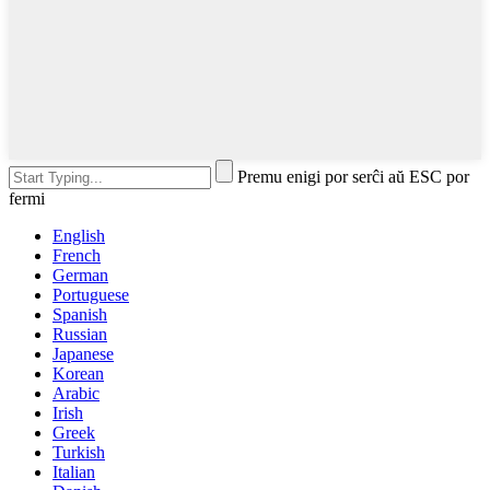
Premu enigi por serĉi aŭ ESC por
fermi
English
French
German
Portuguese
Spanish
Russian
Japanese
Korean
Arabic
Irish
Greek
Turkish
Italian