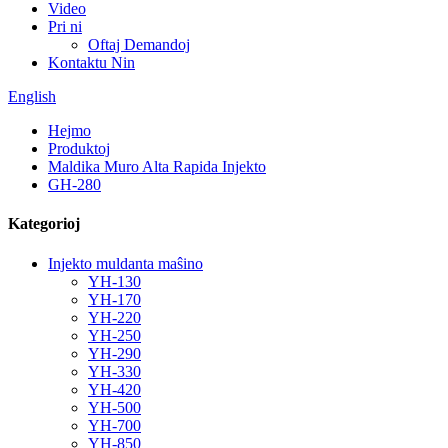
Video
Pri ni
Oftaj Demandoj
Kontaktu Nin
English
Hejmo
Produktoj
Maldika Muro Alta Rapida Injekto
GH-280
Kategorioj
Injekto muldanta maŝino
YH-130
YH-170
YH-220
YH-250
YH-290
YH-330
YH-420
YH-500
YH-700
YH-850