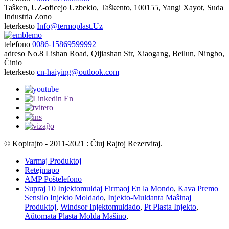
Taŝken, UZ-oficejo
Uzbekio, Taŝkento, 100155, Yangi Xayot, Suda
Industria Zono
leterkesto
Info@termoplast.Uz
telefono
0086-15869599992
adreso
No.8 Lishan Road, Qijiashan Str, Xiaogang, Beilun, Ningbo,
Ĉinio
leterkesto
cn-haiying@outlook.com
© Kopirajto - 2011-2021 : Ĉiuj Rajtoj Rezervitaj.
Varmaj Produktoj
Retejmapo
AMP Poŝtelefono
Supraj 10 Injektomuldaj Firmaoj En la Mondo
,
Kava Premo
Sensilo Injekto Moldado
,
Injekto-Muldanta Maŝinaj
Produktoj
,
Windsor Injektomuldado
,
Pt Plasta Injekto
,
Aŭtomata Plasta Molda Maŝino
,