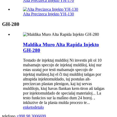
Alta Precizeca Injekto YH-170
Alta Precizeca Injekto YH-130
GH-280
Maldika Muro Alta Rapida Injekto
GH-280
Testado de injektaj muldiloj Ni investis pli ol 10
malsamajn specojn de injektaj muldiloj, kiuj nur
estas uzataj por testi malsamajn specojn de
injektaj maŝinoj.Iuj el ĉi tiuj muldiloj taŭgas por
altrapida injektomuldado, iuj postulas alt-
precizecan plastan plenigon, kaj iuj servas
muldilojn, kiuj havas flankan kern-tiron aŭ taŭgas
por injektomuldado de specialaj materialoj... La
testo funkcios sur la maŝino dum 24 horoj. ,
inkluzive de la plasta mulda procezo te...
enketo
detalo
telefono
+998 98 3006699