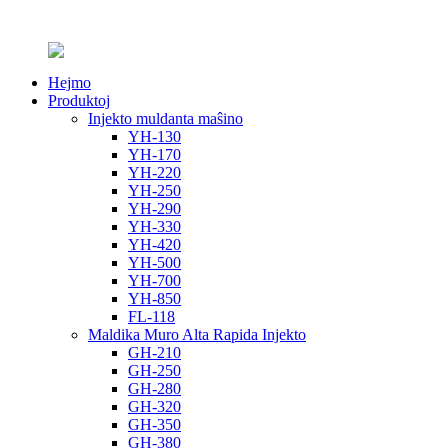
Hejmo
Produktoj
Injekto muldanta maŝino
YH-130
YH-170
YH-220
YH-250
YH-290
YH-330
YH-420
YH-500
YH-700
YH-850
FL-118
Maldika Muro Alta Rapida Injekto
GH-210
GH-250
GH-280
GH-320
GH-350
GH-380