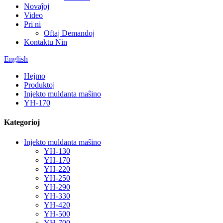
Novaĵoj
Video
Pri ni
Oftaj Demandoj
Kontaktu Nin
English
Hejmo
Produktoj
Injekto muldanta maŝino
YH-170
Kategorioj
Injekto muldanta maŝino
YH-130
YH-170
YH-220
YH-250
YH-290
YH-330
YH-420
YH-500
YH-700