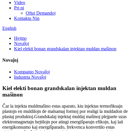
Video
Pri ni
Oftaj Demandoj
Kontaktu Nin
English
Hejmo
Novaĵoj
Kiel elekti bonan grandskalan injektan muldan maŝinon
Novaĵoj
Kompanio Novaĵoj
Industria Novaĵoj
Kiel elekti bonan grandskalan injektan muldan
maŝinon
Ĉar la injekta muldmaŝino estas aparato, kiu injektas termofiksajn
plastojn en muldilojn de malsamaj formoj por realigi la muldadon de
plastaj produktoj.Grandskalaj injektaj muldaj maŝinoj plejparte uzas
elektromagnetajn hejtilojn por atingi energiŝparajn efikojn, kaj laŭ
energikonsumo kaj energiŝparado, frekvenca konvertilo estas