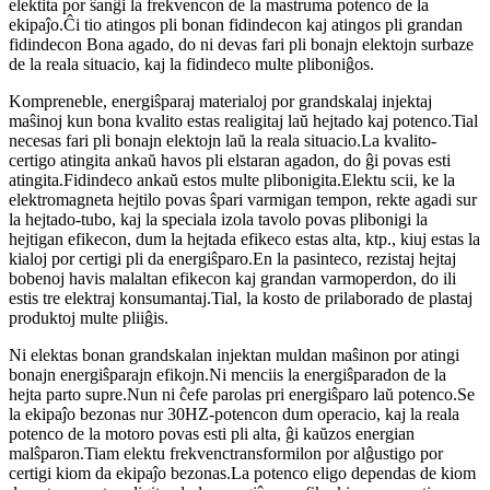
elektita por ŝanĝi la frekvencon de la mastruma potenco de la
ekipaĵo.Ĉi tio atingos pli bonan fidindecon kaj atingos pli grandan
fidindecon Bona agado, do ni devas fari pli bonajn elektojn surbaze
de la reala situacio, kaj la fidindeco multe pliboniĝos.
Kompreneble, energiŝparaj materialoj por grandskalaj injektaj
maŝinoj kun bona kvalito estas realigitaj laŭ hejtado kaj potenco.Tial
necesas fari pli bonajn elektojn laŭ la reala situacio.La kvalito-
certigo atingita ankaŭ havos pli elstaran agadon, do ĝi povas esti
atingita.Fidindeco ankaŭ estos multe plibonigita.Elektu scii, ke la
elektromagneta hejtilo povas ŝpari varmigan tempon, rekte agadi sur
la hejtado-tubo, kaj la speciala izola tavolo povas plibonigi la
hejtigan efikecon, dum la hejtada efikeco estas alta, ktp., kiuj estas la
kialoj por certigi pli da energiŝparo.En la pasinteco, rezistaj hejtaj
bobenoj havis malaltan efikecon kaj grandan varmoperdon, do ili
estis tre elektraj konsumantaj.Tial, la kosto de prilaborado de plastaj
produktoj multe pliiĝis.
Ni elektas bonan grandskalan injektan muldan maŝinon por atingi
bonajn energiŝparajn efikojn.Ni menciis la energiŝparadon de la
hejta parto supre.Nun ni ĉefe parolas pri energiŝparo laŭ potenco.Se
la ekipaĵo bezonas nur 30HZ-potencon dum operacio, kaj la reala
potenco de la motoro povas esti pli alta, ĝi kaŭzos energian
malŝparon.Tiam elektu frekvenctransformilon por alĝustigo por
certigi kiom da ekipaĵo bezonas.La potenco eligo dependas de kiom