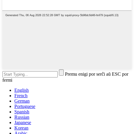
Premu enigi por serĉi aŭ ESC por
fermi
English
French
German
Portuguese
Spanish
Russian
Japanese
Korean
Arabic