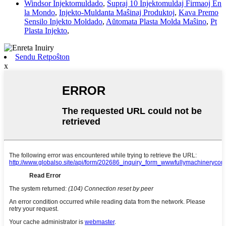
Windsor Injektomuldado
,
Supraj 10 Injektomuldaj Firmaoj En
la Mondo
,
Injekto-Muldanta Maŝinaj Produktoj
,
Kava Premo
Sensilo Injekto Moldado
,
Aŭtomata Plasta Molda Maŝino
,
Pt
Plasta Injekto
,
Sendu Retpoŝton
x