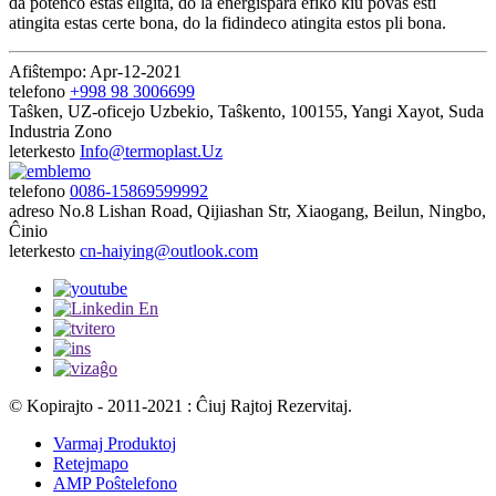
da potenco estas eligita, do la energiŝpara efiko kiu povas esti
atingita estas certe bona, do la fidindeco atingita estos pli bona.
Afiŝtempo: Apr-12-2021
telefono
+998 98 3006699
Taŝken, UZ-oficejo
Uzbekio, Taŝkento, 100155, Yangi Xayot, Suda
Industria Zono
leterkesto
Info@termoplast.Uz
telefono
0086-15869599992
adreso
No.8 Lishan Road, Qijiashan Str, Xiaogang, Beilun, Ningbo,
Ĉinio
leterkesto
cn-haiying@outlook.com
© Kopirajto - 2011-2021 : Ĉiuj Rajtoj Rezervitaj.
Varmaj Produktoj
Retejmapo
AMP Poŝtelefono