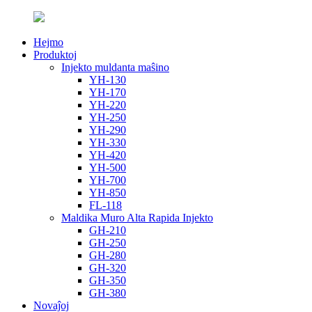
Hejmo
Produktoj
Injekto muldanta maŝino
YH-130
YH-170
YH-220
YH-250
YH-290
YH-330
YH-420
YH-500
YH-700
YH-850
FL-118
Maldika Muro Alta Rapida Injekto
GH-210
GH-250
GH-280
GH-320
GH-350
GH-380
Novaĵoj